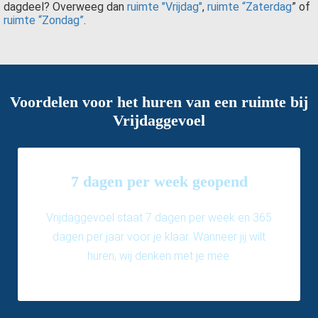
dagdeel? Overweeg dan
ruimte "Vrijdag"
,
ruimte “Zaterdag
” of
ruimte “Zondag”
.
Voordelen voor het huren van een ruimte bij
Vrijdaggevoel
7 dagen per week geopend
Vrijdaggevoel staat 7 dagen per week en 365
dagen per jaar voor je klaar. Wanneer jij wilt
huren, wij denken met je mee.