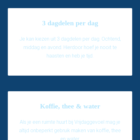
3 dagdelen per dag
Je kan kiezen uit 3 dagdelen per dag. Ochtend,
middag en avond. Hierdoor hoef je nooit te
haasten en heb je tijd.
Koffie, thee & water
Als je een ruimte huurt bij Vrijdaggevoel mag je
altijd onbeperkt gebruik maken van koffie, thee
en water.