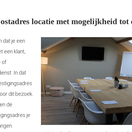
postadres locatie met mogelijkheid tot
n dat je een
t een klant,
e of
enst. In dat
vestigingsadres
oor dit bezoek.
iren de
igingsadres je
angen.