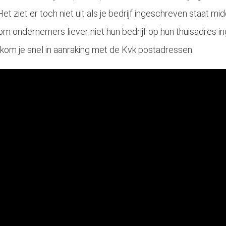
 Het ziet er toch niet uit als je bedrijf ingeschreven staat m
m ondernemers liever niet hun bedrijf op hun thuisadres 
, kom je snel in aanraking met de Kvk postadressen.