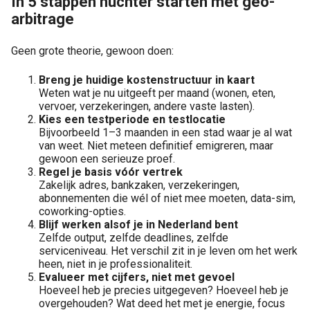
In 5 stappen nuchter starten met geo-
arbitrage
Geen grote theorie, gewoon doen:
Breng je huidige kostenstructuur in kaart
Weten wat je nu uitgeeft per maand (wonen, eten,
vervoer, verzekeringen, andere vaste lasten).
Kies een testperiode en testlocatie
Bijvoorbeeld 1–3 maanden in een stad waar je al wat
van weet. Niet meteen definitief emigreren, maar
gewoon een serieuze proef.
Regel je basis vóór vertrek
Zakelijk adres, bankzaken, verzekeringen,
abonnementen die wél of niet mee moeten, data-sim,
coworking-opties.
Blijf werken alsof je in Nederland bent
Zelfde output, zelfde deadlines, zelfde
serviceniveau. Het verschil zit in je leven om het werk
heen, niet in je professionaliteit.
Evalueer met cijfers, niet met gevoel
Hoeveel heb je precies uitgegeven? Hoeveel heb je
overgehouden? Wat deed het met je energie, focus