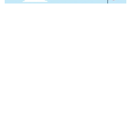
De grootste 7 valkuilen bij starten als ondernemer en hoe je
ze voorkomt
Zakelijke privacy in Nederland: hoe bescherm je jezelf als
ondernemer?
Reacties