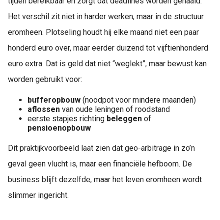
tijden bereikbaar en zorgt dat deadlines worden gehaald.
Het verschil zit niet in harder werken, maar in de structuur
eromheen. Plotseling houdt hij elke maand niet een paar
honderd euro over, maar eerder duizend tot vijftienhonderd
euro extra. Dat is geld dat niet “weglekt”, maar bewust kan
worden gebruikt voor:
bufferopbouw
(noodpot voor mindere maanden)
aflossen
van oude leningen of roodstand
eerste stapjes richting
beleggen
of
pensioenopbouw
Dit praktijkvoorbeeld laat zien dat geo-arbitrage in zo’n
geval geen vlucht is, maar een financiële hefboom. De
business blijft dezelfde, maar het leven eromheen wordt
slimmer ingericht.