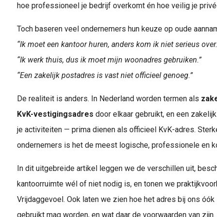
hoe professioneel je bedrijf overkomt én hoe veilig je priv
Toch baseren veel ondernemers hun keuze op oude aanna
“Ik moet een kantoor huren, anders kom ik niet serieus over.
“Ik werk thuis, dus ik moet mijn woonadres gebruiken.”
“Een zakelijk postadres is vast niet officieel genoeg.”
De realiteit is anders. In Nederland worden termen als
zake
KvK-vestigingsadres
door elkaar gebruikt, en een zakelij
je activiteiten — prima dienen als officieel KvK-adres. Ster
ondernemers is het de meest logische, professionele en ko
In dit uitgebreide artikel leggen we de verschillen uit, be
kantoorruimte wél of niet nodig is, en tonen we praktijkvoo
Vrijdaggevoel. Ook laten we zien hoe het adres bij ons óók
gebruikt mag worden, en wat daar de voorwaarden van zijn.