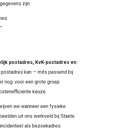
égegevens zijn.
mes:
”
lijk postadres, KvK-postadres en
k postadres kan — mits passend bij
ker nog: voor een grote groep
stenefficiënte keuze.
schrijven we wanneer een fysieke
rbeelden uit ons werkveld bij Staete
 incidenteel als bezoekadres