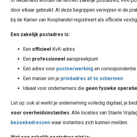
In Nederland worden de termen zakelijk postadres, KvK-p
door elkaar gebruikt. Al deze begrippen verwijzen in de prak
bij de Kamer van Koophandel registreert als officiële vesti
Een zakelijk postadres is:
Een
officieel
KvK-adres
Een
professioneel
aanspreekpunt
Een adres voor
postverwerking
en correspondentie
Een manier om je
privéadres af te schermen
Ideaal voor ondernemers die
geen fysieke operati
Let op: ook al werkt je onderneming volledig digitaal, je be
voor overheidsinstanties
. Alle locaties van Staete Vrijd
bezoekadressen
waar instanties zich kunnen melden.