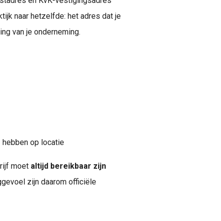
ostadres en KvK-vestigingsadres
tijk naar hetzelfde: het adres dat je
ging van je onderneming.
e
hebben op locatie
drijf moet
altijd bereikbaar zijn
aggevoel zijn daarom officiële