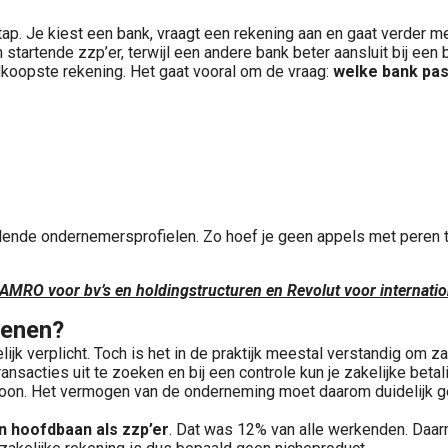
ap. Je kiest een bank, vraagt een rekening aan en gaat verder me
 startende zzp’er, terwijl een andere bank beter aansluit bij een
dkoopste rekening. Het gaat vooral om de vraag:
welke bank pas
llende ondernemersprofielen. Zo hoef je geen appels met peren te
N AMRO voor bv’s en holdingstructuren en Revolut voor internati
penen?
ijk verplicht. Toch is het in de praktijk meestal verstandig om z
 transacties uit te zoeken en bij een controle kun je zakelijke b
ersoon. Het vermogen van de onderneming moet daarom duidelijk g
n hoofdbaan als zzp’er
. Dat was 12% van alle werkenden. Daarn