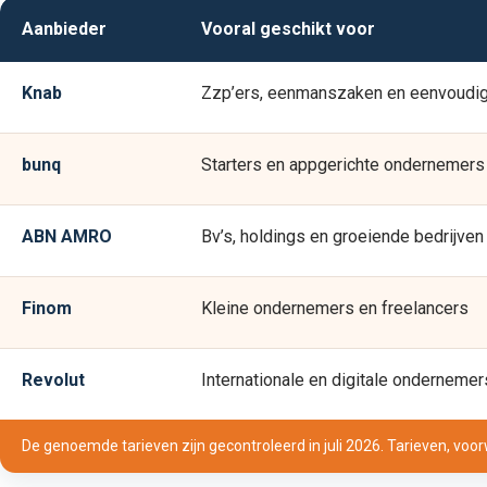
Aanbieder
Vooral geschikt voor
Knab
Zzp’ers, eenmanszaken en eenvoudig
bunq
Starters en appgerichte ondernemers
ABN AMRO
Bv’s, holdings en groeiende bedrijven
Finom
Kleine ondernemers en freelancers
Revolut
Internationale en digitale ondernemer
De genoemde tarieven zijn gecontroleerd in juli 2026. Tarieven, voorw