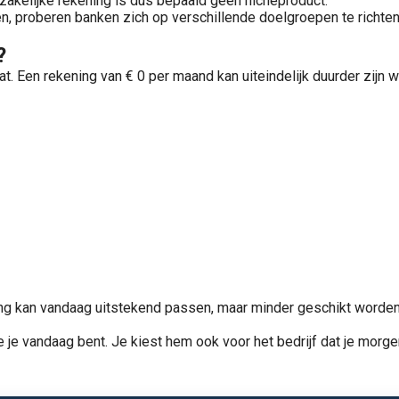
akelijke rekening is dus bepaald geen nicheproduct.
 proberen banken zich op verschillende doelgroepen te richten.
?
t. Een rekening van € 0 per maand kan uiteindelijk duurder zijn wa
ng kan vandaag uitstekend passen, maar minder geschikt worden
e je vandaag bent. Je kiest hem ook voor het bedrijf dat je morge