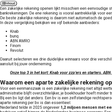
Inhoud
Een zakelijke rekening openen lijkt misschien een eenvoudige st
bankrekeningen. De ene rekening is vooral aantrekkelijk voor een
De beste zakelijke rekening is daarom niet automatisch de goe
In deze vergelijking bekijken we vijf bekende aanbieders:
Knab
bunq
ABN AMRO
Finom
Revolut
Daaruit selecteren we drie duidelijke winnaars voor drie verschi
aansluit bij jouw onderneming.
Onze top 3 in het kort: Knab voor zzp’ers en starters, AB
Waarom een aparte zakelijke rekening o
Voor een eenmanszaak is een zakelijke rekening niet altijd wettel
administratie blijft overzichtelijker, je boekhouder hoeft minder
Bij een bv ligt dat anders. Een bv is een zelfstandige rechtsp
aparte rekening per bv is dan essentieel.
Nederland telde in 2025 ongeveer
1,2 miljoen mensen met ee