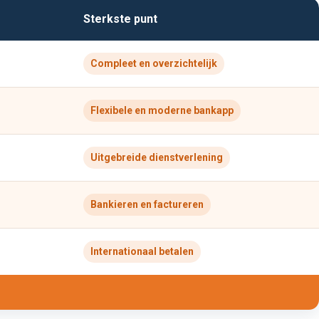
Sterkste punt
Compleet en overzichtelijk
Flexibele en moderne bankapp
Uitgebreide dienstverlening
Bankieren en factureren
Internationaal betalen