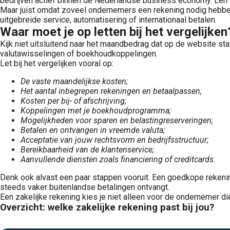
bedrijven actief binnen de Nederlandse business economy. Een z
Maar juist omdat zoveel ondernemers een rekening nodig hebben,
uitgebreide service, automatisering of internationaal betalen.
Waar moet je op letten bij het vergelijken
Kijk niet uitsluitend naar het maandbedrag dat op de website staa
valutawisselingen of boekhoudkoppelingen.
Let bij het vergelijken vooral op:
De vaste maandelijkse kosten;
Het aantal inbegrepen rekeningen en betaalpassen;
Kosten per bij- of afschrijving;
Koppelingen met je boekhoudprogramma;
Mogelijkheden voor sparen en belastingreserveringen;
Betalen en ontvangen in vreemde valuta;
Acceptatie van jouw rechtsvorm en bedrijfsstructuur;
Bereikbaarheid van de klantenservice;
Aanvullende diensten zoals financiering of creditcards.
Denk ook alvast een paar stappen vooruit. Een goedkope rekeni
steeds vaker buitenlandse betalingen ontvangt.
Een zakelijke rekening kies je niet alleen voor de ondernemer di
Overzicht: welke zakelijke rekening past bij jou?