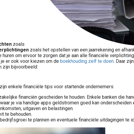
ichten
zoals
erplichtingen
zoals het opstellen van een jaarrekening en afhan
e huren om ervoor te zorgen dat je aan alle financiële verplichtin
n je er ook voor kiezen om de
boekhouding zelf te doen
. Daar zi
 zijn bijvoorbeeld:
r zijn enkele financiële tips voor startende ondernemers:
zakelijke financiën gescheiden te houden. Enkele banken die han
n, waar je via handige apps geldstromen goed kan onderscheiden en 
inkomsten, uitgaven en belastingen.
eit te behouden.
bedrijfsgroei te plannen en eventuele financiële uitdagingen te id