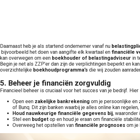
Daarnaast heb je als startend ondernemer vanaf nu
belastingpl
bijvoorbeeld het doen van aangifte elk kwartaal en
financiële v
kan overwegen om een
boekhouder of belastingadviseur
in t
Begin je net als ZZP’er dan zijn de verplichtingen beperkt en ka
overzichtelijke
boekhoudprogramma’s
die wij zouden aanraden
5. Beheer je financiën zorgvuldig
Financieel beheer is cruciaal voor het succes van je bedrijf. Hie
Open een
zakelijke bankrekening
om je persoonlijke en 
of Bunq. Dit zijn banken waarbij je alles online kan regele
Houd nauwkeurige financiële gegevens bij
, waaronder 
Stel een
budget
op en houd je eraan om financiële stabilit
Overweeg het opstellen van
financiële prognoses
om je 