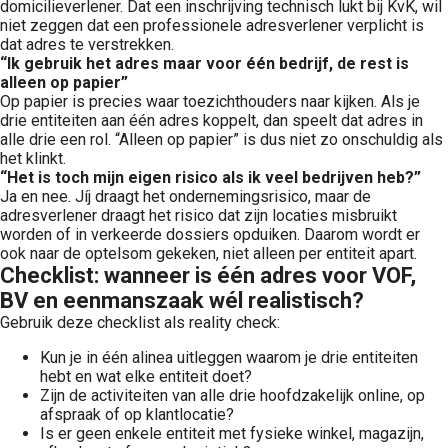
domicilieverlener. Dat een inschrijving technisch lukt bij KvK, wil
niet zeggen dat een professionele adresverlener verplicht is
dat adres te verstrekken.
“Ik gebruik het adres maar voor één bedrijf, de rest is
alleen op papier”
Op papier is precies waar toezichthouders naar kijken. Als je
drie entiteiten aan één adres koppelt, dan speelt dat adres in
alle drie een rol. “Alleen op papier” is dus niet zo onschuldig als
het klinkt.
“Het is toch mijn eigen risico als ik veel bedrijven heb?”
Ja en nee. Jíj draagt het ondernemingsrisico, maar de
adresverlener draagt het risico dat zijn locaties misbruikt
worden of in verkeerde dossiers opduiken. Daarom wordt er
ook naar de optelsom gekeken, niet alleen per entiteit apart.
Checklist: wanneer is één adres voor VOF,
BV en eenmanszaak wél realistisch?
Gebruik deze checklist als reality check:
Kun je in één alinea uitleggen waarom je drie entiteiten
hebt en wat elke entiteit doet?
Zijn de activiteiten van alle drie hoofdzakelijk online, op
afspraak of op klantlocatie?
Is er geen enkele entiteit met fysieke winkel, magazijn,