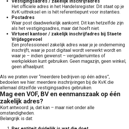
Vestigingsadres / zakelijk inschrijfadres
Het officiële adres in het Handelsregister. Dit staat op je
KvK-uittreksel en is hét referentiepunt voor instanties.
Postadres
Waar post daadwerkelijk aankomt. Dit kan hetzelfde zijn
als het vestigingsadres, maar dat hoeft niet.
Virtueel kantoor / zakelijk inschrijfadres bij Staete
Vrijdaggevoel
Een professioneel zakelijk adres waar je je onderneming
inschrijft, waar je post digitaal wordt verwerkt wordt en
waar je – indien gewenst – vergaderruimtes of
werkplekken kunt gebruiken. Geen magazijn, geen winkel,
geen afhaalpunt.
Als we praten over “meerdere bedrijven op één adres”,
bedoelen we hier: meerdere inschrijvingen bij de KvK die
allemaal ditzelfde vestigingsadres gebruiken.
Mag een VOF, BV en eenmanszaak op één
zakelijk adres?
Kort antwoord: ja, dat kan – maar niet onder alle
omstandigheden.
Belangrijk is dat:
Per entiteit duidelijk is wat die doet