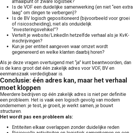
afhaalpunt of zware logistiek?
Is de VOF een duidelijke samenwerking (en niet “een extra
laag” om dingen te verbergen)?
Is de BV logisch gepositioneerd (bijvoorbeeld voor groei
of risicoscheiding), niet als onduidelijk
“investeringsvehikel”?
Vertelt je website/LinkedIn hetzelfde verhaal als je KvK-
inschrijvingen?
Kun je per entiteit aangeven waar omzet wordt
gegenereerd en welke klanten daarbij horen?
Als je deze vragen overtuigend met “ja” kunt beantwoorden, dan
is de kans groot dat één zakelijk adres voor VOF, BV en
eenmanszaak verdedigbaar is.
Conclusie: één adres kan, maar het verhaal
moet kloppen
Meerdere bedrijven op één zakelijk adres is niet per definitie
een probleem. Het is vaak een logisch gevolg van modern
ondernemen: je test, je groeit, je werkt samen, je bouwt
structuren.
Het wordt pas een probleem als:
Entiteiten elkaar overlappen zonder duidelijke reden
Risicovolle activiteiten en logistiek samenkomen op een