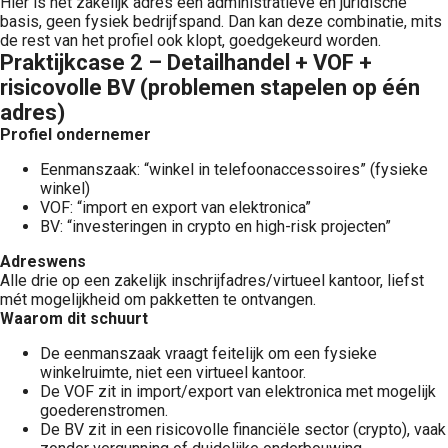
Hier is het zakelijk adres een administratieve en juridische
basis, geen fysiek bedrijfspand. Dan kan deze combinatie, mits
de rest van het profiel ook klopt, goedgekeurd worden.
Praktijkcase 2 – Detailhandel + VOF +
risicovolle BV (problemen stapelen op één
adres)
Profiel ondernemer
Eenmanszaak: “winkel in telefoonaccessoires” (fysieke
winkel)
VOF: “import en export van elektronica”
BV: “investeringen in crypto en high-risk projecten”
Adreswens
Alle drie op een zakelijk inschrijfadres/virtueel kantoor, liefst
mét mogelijkheid om pakketten te ontvangen.
Waarom dit schuurt
De eenmanszaak vraagt feitelijk om een fysieke
winkelruimte, niet een virtueel kantoor.
De VOF zit in import/export van elektronica met mogelijk
goederenstromen.
De BV zit in een risicovolle financiële sector (crypto), vaak