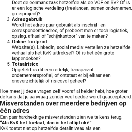
Doet de eenmanszaak hetzelfde als de VOF en BV? Of is
er een logische verdeling (freelancen, samen ondernemen,
groeiproject)?
Adresgebruik
Wordt het adres puur gebruikt als inschrijf- en
correspondentieadres, of probeert men er toch logistiek,
opslag, afhaal of “schijnkantoor” van te maken?
Online footprint
Website(s), LinkedIn, social media: vertellen ze hetzelfde
verhaal als het KvK-uittreksel? Of is het één grote
lappendeken?
Totaalrisico
Opgeteld: is dit een redelijk, transparant
ondernemersprofiel, of ontstaat er bij elkaar een
onoverzichtelijk of risicovol geheel?
Hoe meer jij deze vragen zelf vooraf al helder hebt, hoe groter
de kans dat je aanvraag zonder veel gedoe wordt geaccepteerd.
Misverstanden over meerdere bedrijven op
één adres
Een paar hardnekkige misverstanden zien we telkens terug.
“Als KvK het toelaat, dan is het altijd oké”
KvK toetst niet op hetzelfde detailniveau als een