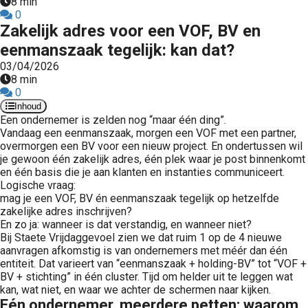
8 min
0
Zakelijk adres voor een VOF, BV en
eenmanszaak tegelijk: kan dat?
03/04/2026
8 min
0
Inhoud
Een ondernemer is zelden nog “maar één ding”.
Vandaag een eenmanszaak, morgen een VOF met een partner,
overmorgen een BV voor een nieuw project. En ondertussen wil
je gewoon één zakelijk adres, één plek waar je post binnenkomt
en één basis die je aan klanten en instanties communiceert.
Logische vraag:
mag je een VOF, BV én eenmanszaak tegelijk op hetzelfde
zakelijke adres inschrijven?
En zo ja: wanneer is dat verstandig, en wanneer niet?
Bij Staete Vrijdaggevoel zien we dat ruim 1 op de 4 nieuwe
aanvragen afkomstig is van ondernemers met méér dan één
entiteit. Dat varieert van “eenmanszaak + holding-BV” tot “VOF +
BV + stichting” in één cluster. Tijd om helder uit te leggen wat
kan, wat niet, en waar we achter de schermen naar kijken.
Eén ondernemer, meerdere petten: waarom