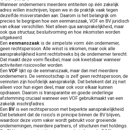
Wanneer ondernemers meerdere entiteiten op één zakelijk
adres willen inschrijven, lopen we in de praktijk vaak tegen
dezelfde misverstanden aan. Daarom is het belangrijk om
precies te begrijpen hoe een eenmanszaak, VOF en BV juridisch
van elkaar verschillen. Niet alleen qua aansprakelijkheid, maar
ook qua structuur, besluitvorming en hoe inkomsten worden
uitgekeerd.
Een
eenmanszaak
is de simpelste vorm: één ondernemer,
geen rechtspersoon. Alle winst is inkomen, maar ook alle
aansprakelijkheid komt rechtstreeks bij de ondernemer terecht.
Dat maakt deze vorm flexibel, maar ook kwetsbaar wanneer
activiteiten risicovoller worden.
Een
VOF
lijkt op de eenmanszaak, maar dan met meerdere
ondernemers. De vennootschap is zelf geen rechtspersoon; de
vennoten zijn hoofdelijk aansprakelijk. Dat betekent dat zij niet
alleen voor hun eigen deel, maar ook voor elkaar kunnen
opdraaien. Daarom is transparantie en goede onderlinge
afstemming cruciaal wanneer een VOF gebruikmaakt van een
zakelijk inschrijfadres.
Een
BV
is een rechtspersoon met beperkte aansprakelijkheid.
Dat betekent dat de risico’s in principe binnen de BV blijven,
waardoor deze vorm vaker wordt gebruikt voor groeiende
ondernemingen, meerdere partners, of structuren met holdings.