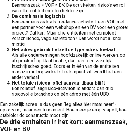
Eenmanszaak ≠ VOF ≠ BV. De activiteiten, risico’s en rol
van elke entiteit moeten helder zijn.
De combinatie logisch is
Een eenmanszaak als freelance-activiteit, een VOF met
een partner voor een webshop en een BV voor een groter
project? Dat kan. Maar drie entiteiten met compleet
verschillende, vage activiteiten? Dan wordt het al snel
mistig.
Het adresgebruik hetzelfde type adres toelaat
Als alle ondernemingen hoofdzakelijk online werken, op
afspraak of op klantlocatie, dan past een zakelijk
inschrijfadres goed. Zodra er in één van de entiteiten
magazijn, inloopwinkel of retourpunt zit, wordt het een
ander verhaal.
Het totale risicoprofiel aanvaardbaar blijft
Eén relatief laagrisico-activiteit is anders dan drie
risicovolle branches op één adres met één UBO.
Een zakelijk adres is dus geen “leg alles hier maar neer”-
oplossing, maar een fundament. Hoe meer je erop stapelt, hoe
stabieler de constructie moet zijn.
De drie entiteiten in het kort: eenmanszaak,
VOF en BV